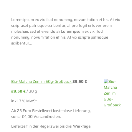
Lorem ipsum ex vix illud nonummy, novum tation et his. At vix
scriptaset patrioque scribentur, at pro fugit erts verterem
molestiae, sed et vivendo ali Lorem ipsum ex vix illud
nonummy, novum tation et his. At vix scripta patrioque
scribentur...
Bio-Matcha Zen im 60g-Großpack
29,50
€
29,50
€
/
30
g
inkl. 7 % MwSt.
Ab 25 Euro Bestellwert kostenlose Lieferung,
sonst €4,00 Versandkosten.
Lieferzeit in der Regel zwei bis drei Werktage.