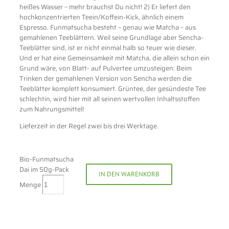
heißes Wasser – mehr brauchst Du nicht! 2) Er liefert den
hochkonzentrierten Teein/Koffein-Kick, ähnlich einem
Espresso. Funmatsucha besteht – genau wie Matcha – aus
gemahlenen Teeblättern. Weil seine Grundlage aber Sencha-
Teeblätter sind, ist er nicht einmal halb so teuer wie dieser.
Und er hat eine Gemeinsamkeit mit Matcha, die allein schon ein
Grund wäre, von Blatt- auf Pulvertee umzusteigen: Beim
Trinken der gemahlenen Version von Sencha werden die
Teeblätter komplett konsumiert. Grüntee, der gesündeste Tee
schlechtin, wird hier mit all seinen wertvollen Inhaltsstoffen
zum Nahrungsmittel!
Lieferzeit in der Regel zwei bis drei Werktage.
Bio-Funmatsucha
Dai im 50g-Pack
IN DEN WARENKORB
Menge