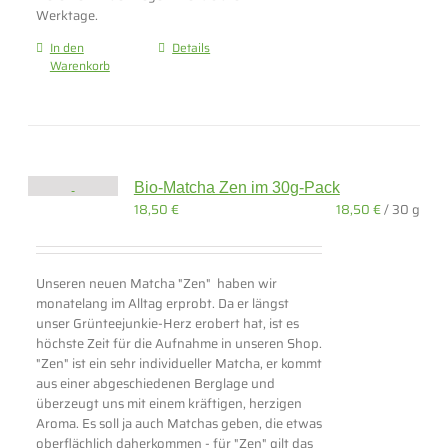
Werktage.
In den
Details
Warenkorb
Bio-Matcha Zen im 30g-Pack
18,50
€
18,50
€
/
30
g
Unseren neuen Matcha "Zen" haben wir
monatelang im Alltag erprobt. Da er längst
unser Grünteejunkie-Herz erobert hat, ist es
höchste Zeit für die Aufnahme in unseren Shop.
"Zen" ist ein sehr individueller Matcha, er kommt
aus einer abgeschiedenen Berglage und
überzeugt uns mit einem kräftigen, herzigen
Aroma. Es soll ja auch Matchas geben, die etwas
oberflächlich daherkommen - für "Zen" gilt das