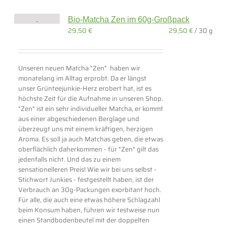
Bio-Matcha Zen im 60g-Großpack
29,50
€
29,50
€
/
30
g
Unseren neuen Matcha "Zen" haben wir
monatelang im Alltag erprobt. Da er längst
unser Grünteejunkie-Herz erobert hat, ist es
höchste Zeit für die Aufnahme in unseren Shop.
"Zen" ist ein sehr individueller Matcha, er kommt
aus einer abgeschiedenen Berglage und
überzeugt uns mit einem kräftigen, herzigen
Aroma. Es soll ja auch Matchas geben, die etwas
oberflächlich daherkommen - für "Zen" gilt das
jedenfalls nicht. Und das zu einem
sensationelleren Preis! Wie wir bei uns selbst -
Stichwort Junkies - festgestellt haben, ist der
Verbrauch an 30g-Packungen exorbitant hoch.
Für alle, die auch eine etwas höhere Schlagzahl
beim Konsum haben, führen wir testweise nun
einen Standbodenbeutel mit der doppelten