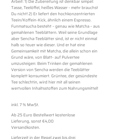
Arbeit: 1) Die Zubereitung ist denkbar simpel:
Tasse, Teelöffel, heißes Wasser - mehr brauchst
Du nicht! 2) Er liefert den hochkonzentrierten
Teein/Koffein-Kick, ähnlich einem Espresso.
Funmatsucha besteht – genau wie Matcha – aus
gemahlenen Teeblättern. Weil seine Grundlage
aber Sencha-Teeblätter sind, ist er nicht einmal
halb so teuer wie dieser. Und er hat eine
Gemeinsamkeit mit Matcha, die allein schon ein
Grund wäre, von Blatt- auf Pulvertee
umzusteigen: Beim Trinken der gemahlenen
Version von Sencha werden die Teeblätter
komplett konsumiert. Grüntee, der gesündeste
Tee schlechtin, wird hier mit all seinen
wertvollen Inhaltsstoffen zum Nahrungsmittel!
inkl. 7 % MwSt.
Ab 25 Euro Bestellwert kostenlose
Lieferung, sonst €4,00
Versandkosten.
Lieferzeit in der Regel zwei bis drei